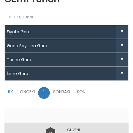
0 Tur Bulundu
İLK
ÖNCEKİ
SONRAKİ
SON
1
GÜVENLİ