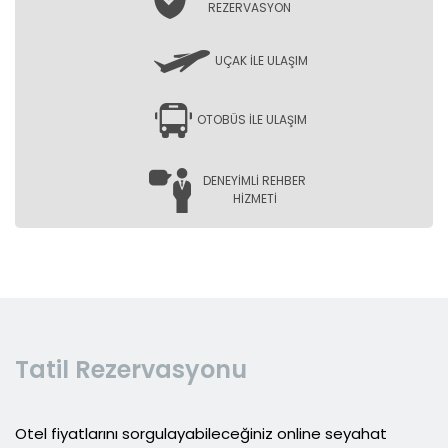
REZERVASYON
UÇAK İLE ULAŞIM
OTOBÜS İLE ULAŞIM
DENEYİMLİ REHBER
HİZMETİ
Tatil Rezervasyonu
Otel fiyatlarını sorgulayabileceğiniz online seyahat