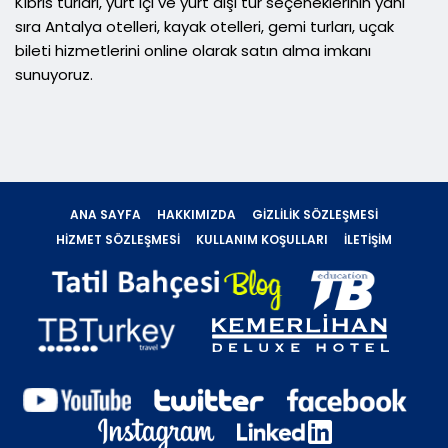
Kıbrıs turları, yurt içi ve yurt dışı tur seçeneklerinin yanı
sıra Antalya otelleri, kayak otelleri, gemi turları, uçak
bileti hizmetlerini online olarak satın alma imkanı
sunuyoruz.
ANA SAYFA
HAKKIMIZDA
GIZLILIK SÖZLEŞMESI
HIZMET SÖZLEŞMESI
KULLANIM KOŞULLARI
İLETIŞIM