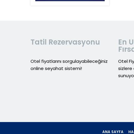
Tatil Rezervasyonu
En U
Fırs
Otel fiyatlarını sorgulayabileceğiniz
Otel Fi
online seyahat sistemi!
sizlere 
sunuyo
ANA SAYFA
HA