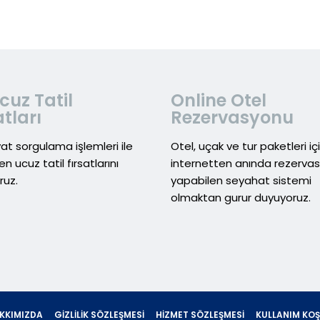
cuz Tatil
Online Otel
atları
Rezervasyonu
yat sorgulama işlemleri ile
Otel, uçak ve tur paketleri iç
en ucuz tatil fırsatlarını
internetten anında rezerva
ruz.
yapabilen seyahat sistemi
olmaktan gurur duyuyoruz.
KKIMIZDA
GIZLILIK SÖZLEŞMESI
HIZMET SÖZLEŞMESI
KULLANIM KOŞ