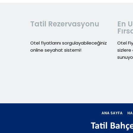
Tatil Rezervasyonu
En U
Fırs
Otel fiyatlarını sorgulayabileceğiniz
Otel Fi
online seyahat sistemi!
sizlere 
sunuyo
ANA SAYFA
HA