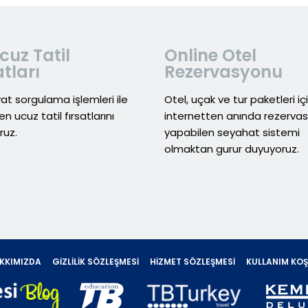
cuz Tatil
Online Otel
atları
Rezervasyonu
yat sorgulama işlemleri ile
Otel, uçak ve tur paketleri iç
en ucuz tatil fırsatlarını
internetten anında rezerva
ruz.
yapabilen seyahat sistemi
olmaktan gurur duyuyoruz.
KKIMIZDA
GIZLILIK SÖZLEŞMESI
HIZMET SÖZLEŞMESI
KULLANIM KOŞ